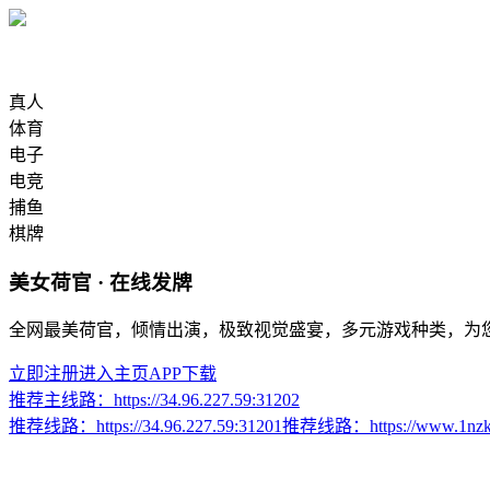
真人
体育
电子
电竞
捕鱼
棋牌
美女荷官 · 在线发牌
全网最美荷官，倾情出演，极致视觉盛宴，多元游戏种类，为
立即注册
进入主页
APP下载
推荐主线路：
https://34.96.227.59:31202
推荐线路：
https://34.96.227.59:31201
推荐线路：
https://www.1nz