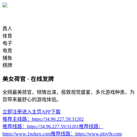
真人
体育
电子
电竞
捕鱼
棋牌
美女荷官 · 在线发牌
全网最美荷官，倾情出演，极致视觉盛宴，多元游戏种类，为
您带来最舒心的游戏体验。
立即注册
进入主页
APP下载
推荐主线路：
https://34.96.227.59:31202
推荐线路：
https://34.96.227.59:31201
推荐线路：
https://www.1nzkex.com
推荐线路：
https://www.plov9r.com