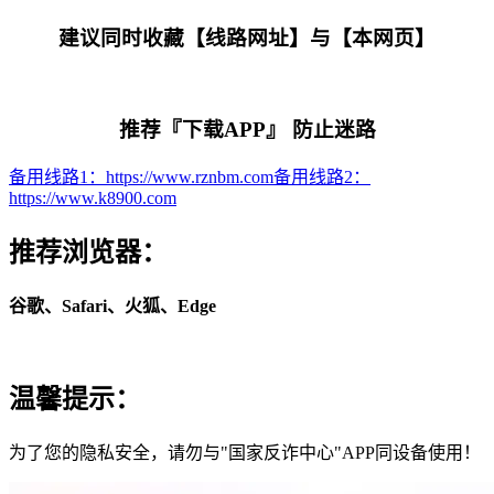
建议同时收藏【线路网址】与【本网页】
推荐『下载APP』 防止迷路
备用线路
1
：
https://www.rznbm.com
备用线路
2
：
https://www.k8900.com
推荐浏览器：
谷歌、Safari、火狐、Edge
温馨提示：
为了您的隐私安全，请勿与"国家反诈中心"APP同设备使用！