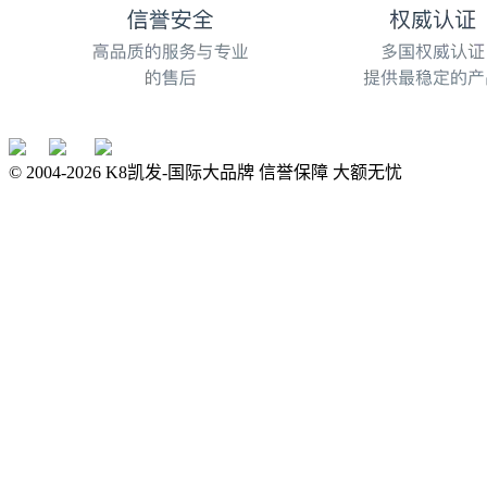
© 2004-
2026
K8凯发-国际大品牌 信誉保障 大额无忧