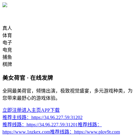
真人
体育
电子
电竞
捕鱼
棋牌
美女荷官 · 在线发牌
全网最美荷官，倾情出演，极致视觉盛宴，多元游戏种类，为
您带来最舒心的游戏体验。
立即注册
进入主页
APP下载
推荐主线路：
https://34.96.227.59:31202
推荐线路：
https://34.96.227.59:31201
推荐线路：
https://www.1nzkex.com
推荐线路：
https://www.plov9r.com