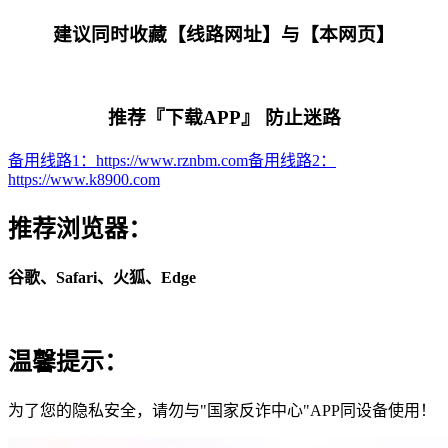
建议同时收藏【线路网址】与【本网页】
推荐『下载APP』 防止迷路
备用线路
1
：
https://www.rznbm.com
备用线路
2
：
https://www.k8900.com
推荐浏览器：
谷歌、Safari、火狐、Edge
温馨提示：
为了您的隐私安全，请勿与"国家反诈中心"APP同设备使用！