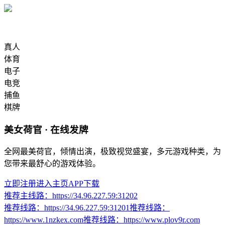
真人
体育
电子
电竞
捕鱼
棋牌
美女荷官 · 在线发牌
全网最美荷官，倾情出演，极致视觉盛宴，多元游戏种类，为
您带来最舒心的游戏体验。
立即注册
进入主页
APP下载
推荐主线路：
https://34.96.227.59:31202
推荐线路：
https://34.96.227.59:31201
推荐线路：
https://www.1nzkex.com
推荐线路：
https://www.plov9r.com