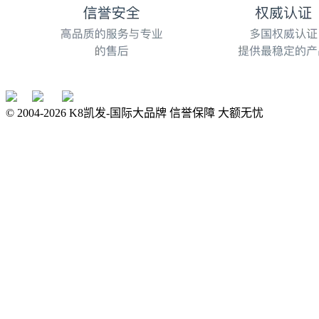
© 2004-
2026
K8凯发-国际大品牌 信誉保障 大额无忧