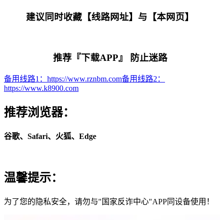
建议同时收藏【线路网址】与【本网页】
推荐『下载APP』 防止迷路
备用线路
1
：
https://www.rznbm.com
备用线路
2
：
https://www.k8900.com
推荐浏览器：
谷歌、Safari、火狐、Edge
温馨提示：
为了您的隐私安全，请勿与"国家反诈中心"APP同设备使用！